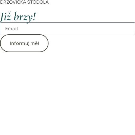
DRŽOVICKÁ STODOLA
Již brzy!
Informuj mě!