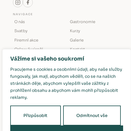
NAVIGACE
O nás
Gastronomie
Svatby
Kurzy
Firemní akce
Galerie
Oslavy & výročí
Kontakt
Vážíme si vašeho soukromí
KONTAKT
Držovice č. p. 12
Pracujeme s cookies a osobními údaji, aby naše služby
411 45 Úštěk (Ústecký kraj)
fungovaly, jak mají, abychom věděli, co se na našich
info@drzovickastodola.cz
stránkách děje, abychom vylepšili vaše zážitky z
Rezervace:
+420 601 122 112
prohlížení obsahu a abychom vám mohli přizpůsobit
Firemní akce & konference:
+420 601 690 593
reklamy.
Přizpůsobit
Odmítnout vše
© 2026 Držovická stodola
Made with
♥
in Trutnov by
trockenmann.com