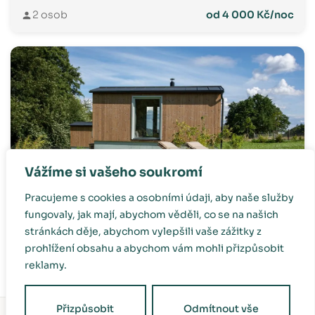
2 osob
od 4 000 Kč/noc
Vážíme si vašeho soukromí
Pracujeme s cookies a osobními údaji, aby naše služby
fungovaly, jak mají, abychom věděli, co se na našich
Sedlovka Čira – noc a hvězdy
stránkách děje, abychom vylepšili vaše zážitky z
prohlížení obsahu a abychom vám mohli přizpůsobit
2 osob
od 4 000 Kč/noc
reklamy.
Přizpůsobit
Odmítnout vše