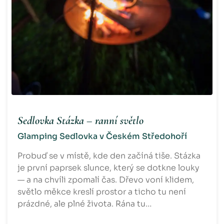
Sedlovka Stázka – ranní světlo
Glamping Sedlovka v Českém Středohoří
Probuď se v místě, kde den začíná tiše. Stázka
je první paprsek slunce, který se dotkne louky
— a na chvíli zpomalí čas. Dřevo voní klidem,
světlo měkce kreslí prostor a ticho tu není
prázdné, ale plné života. Rána tu…