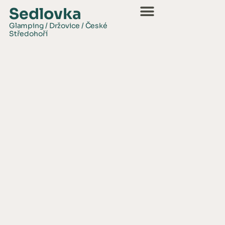
Sedlovka
Glamping / Držovice / České
Středohoří
Glamping Sedlovka
Držovická stodola
Naše nabídka
Časté dotazy