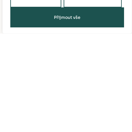
Držovická stodola
Přijmout vše
EVENTOVÉ & SVATEBNÍ MÍSTO
NAVIGACE
O nás
Gastronomie
Svatby
Kurzy
Firemní akce
Galerie
Oslavy & výročí
Kontakt
KONTAKT
Držovice č. p. 12
411 45 Úštěk (Ústecký kraj)
info@drzovickastodola.cz
Rezervace:
+420 601 122 112
Firemní akce & konference:
+420 601 690 593