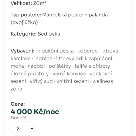
Velikost:
20m²
Typ postele:
Manželská postel + palanda
(dvojlůžko)
Kategorie:
Sedlovka
Vybavení:
indukční deska · koberec · krbová
kamínka · lednice · litinový gril k zapůjčení ·
moka · nádobí · polštářky · talíře a příbory ·
úložné prostory · varná konvice · venkovní
sezení · vířivý sud · vnitřní sezení · wellness
zóna
Cena:
4 000 Kč/noc
Dospělí