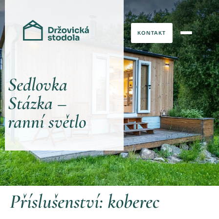
KONTAKT
Sedlovka
Stázka –
ranní světlo
Příslušenství:
koberec