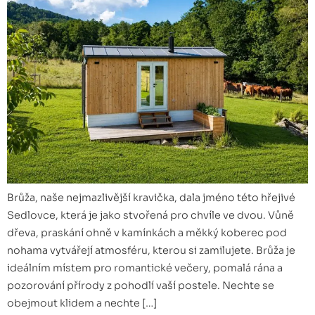
Brůža, naše nejmazlivější kravička, dala jméno této hřejivé
Sedlovce, která je jako stvořená pro chvíle ve dvou. Vůně
dřeva, praskání ohně v kamínkách a měkký koberec pod
nohama vytvářejí atmosféru, kterou si zamilujete. Brůža je
ideálním místem pro romantické večery, pomalá rána a
pozorování přírody z pohodlí vaší postele. Nechte se
obejmout klidem a nechte […]