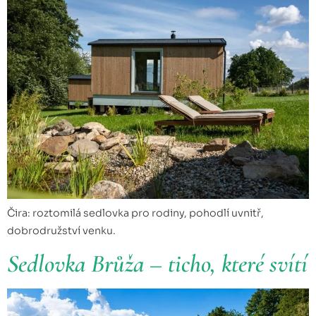
Čira: roztomilá sedlovka pro rodiny, pohodlí uvnitř,
dobrodružství venku.
Sedlovka Brůža – ticho, které svítí