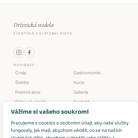
Držovická stodola
EVENTOVÉ & SVATEBNÍ MÍSTO
NAVIGACE
O nás
Gastronomie
Svatby
Kurzy
Firemní akce
Galerie
Oslavy & výročí
Kontakt
Vážíme si vašeho soukromí
KONTAKT
Držovice č. p. 12
Pracujeme s cookies a osobními údaji, aby naše služby
411 45 Úštěk (Ústecký kraj)
fungovaly, jak mají, abychom věděli, co se na našich
info@drzovickastodola.cz
stránkách děje, abychom vylepšili vaše zážitky z