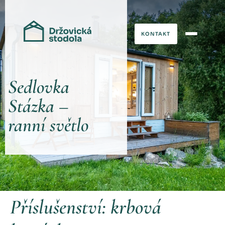
KONTAKT
Sedlovka
Stázka –
ranní světlo
Příslušenství:
krbová