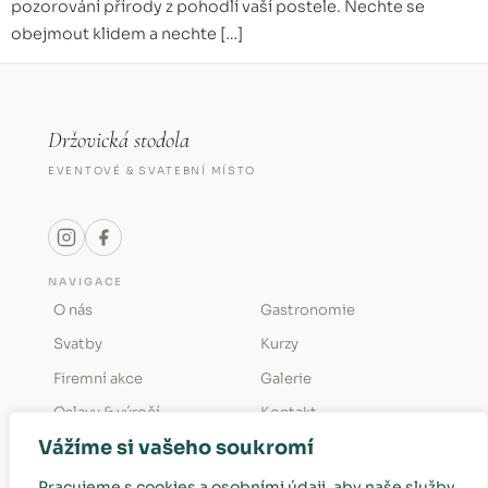
pozorování přírody z pohodlí vaší postele. Nechte se
obejmout klidem a nechte […]
Držovická stodola
EVENTOVÉ & SVATEBNÍ MÍSTO
NAVIGACE
O nás
Gastronomie
Svatby
Kurzy
Firemní akce
Galerie
Oslavy & výročí
Kontakt
Vážíme si vašeho soukromí
KONTAKT
Držovice č. p. 12
Pracujeme s cookies a osobními údaji, aby naše služby