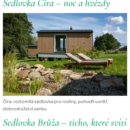
Sedlovka Čira – noc a hvězdy
Čira: roztomilá sedlovka pro rodiny, pohodlí uvnitř,
dobrodružství venku.
Sedlovka Brůža – ticho, které svítí