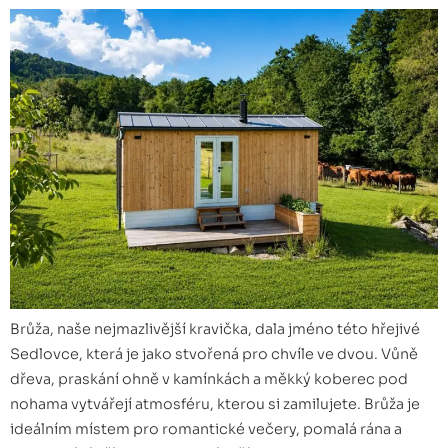
Brůža, naše nejmazlivější kravička, dala jméno této hřejivé
Sedlovce, která je jako stvořená pro chvíle ve dvou. Vůně
dřeva, praskání ohně v kamínkách a měkký koberec pod
nohama vytvářejí atmosféru, kterou si zamilujete. Brůža je
ideálním místem pro romantické večery, pomalá rána a