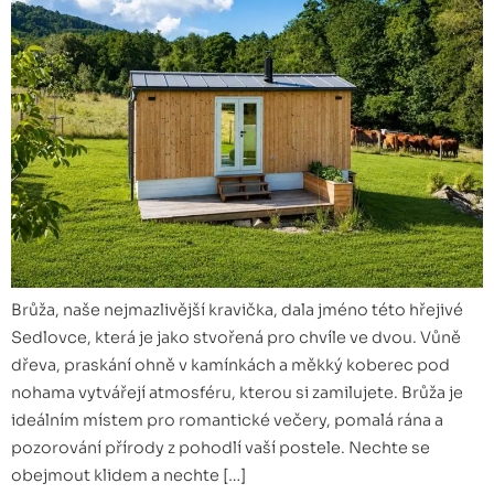
Brůža, naše nejmazlivější kravička, dala jméno této hřejivé
Sedlovce, která je jako stvořená pro chvíle ve dvou. Vůně
dřeva, praskání ohně v kamínkách a měkký koberec pod
nohama vytvářejí atmosféru, kterou si zamilujete. Brůža je
ideálním místem pro romantické večery, pomalá rána a
pozorování přírody z pohodlí vaší postele. Nechte se
obejmout klidem a nechte […]