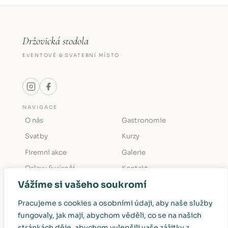
Držovická stodola
EVENTOVÉ & SVATEBNÍ MÍSTO
NAVIGACE
O nás
Gastronomie
Svatby
Kurzy
Firemní akce
Galerie
Oslavy & výročí
Kontakt
Vážíme si vašeho soukromí
KONTAKT
Držovice č. p. 12
Pracujeme s cookies a osobními údaji, aby naše služby
411 45 Úštěk (Ústecký kraj)
fungovaly, jak mají, abychom věděli, co se na našich
info@drzovickastodola.cz
stránkách děje, abychom vylepšili vaše zážitky z