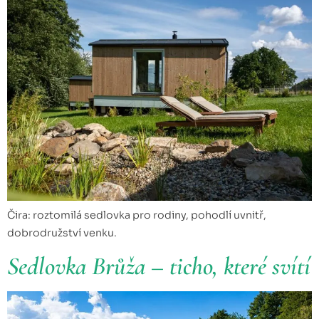
Čira: roztomilá sedlovka pro rodiny, pohodlí uvnitř,
dobrodružství venku.
Sedlovka Brůža – ticho, které svítí